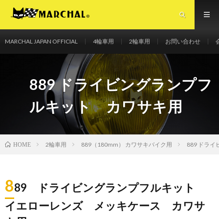
MARCHAL JAPAN OFFICIAL
4輪車用
2輪車用
お問い合わせ
マーシャルジャパンオフィシャルサイト
889 ドライビングランプフ
ルキット カワサキ用
2輪車用
889（180mm） カワサキバイク用
889 ドラ
HOME
8
89 ドライビングランプフルキット
イエローレンズ メッキケース カワサ